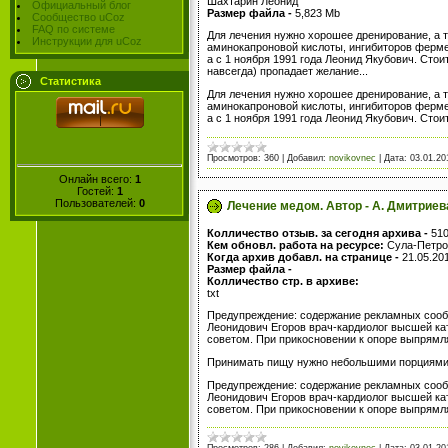
Шахтарин Леонид
Официальный блог
Размер файла -
5,823 Mb
Сообщество uCoz
FAQ по системе
Для лечения нужно хорошее дренирование, а т
Инструкции для uCoz
аминокапроновой кислоты, ингибиторов фермен
а с 1 ноября 1991 года Леонид Якубович. Стои
навсегда) пропадает желание...
Статистика
Для лечения нужно хорошее дренирование, а т
аминокапроновой кислоты, ингибиторов фермен
а с 1 ноября 1991 года Леонид Якубович. Стои
Просмотров:
360
|
Добавил:
novikovnec
|
Дата:
03.01.20
Онлайн всего:
1
Гостей:
1
Пользователей:
0
Лечение медом. Автор - А. Дмитриев
Колличество отзыв. за сегодня архива -
510
Кем обновл. работа на ресурсе:
Сула-Петро
Когда архив добавл. на странице -
21.05.20
Размер файла -
Колличество стр. в архиве:
txt
Предупреждение: содержание рекламных сообщ
Леонидович Егоров врач-кардиолог высшей кат
советом. При прикосновении к опоре выпрямля
Принимать пищу нужно небольшими порциями, 
Предупреждение: содержание рекламных сообщ
Леонидович Егоров врач-кардиолог высшей кат
советом. При прикосновении к опоре выпрямл