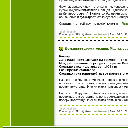
суточной дозы витаминов с пищей. Однако не 
Фрукты, овощи, каши – это, конечно, хорошо, 
суточной дозы витаминов с пищей. Однако не
рыбе, просто этот ЯН является более иньск
сочленения и дугоотростчатые суставы, фибр
Сказать, что твой друг по праву живет л
...
Чит
Просмотров:
235
|
Добавил:
novikovnec
|
Дата:
03.01.20
Домашняя ароматерапия. Масла, эсс
Размер:
Дата изменения загрузки на ресурсе -
11-ян
Модератор файла на ресурсе -
Борисюк Вал
Сколько страниц в архиве -
1028 стр.
Расширение файла:
txt
Сколько пользователей за все время этог
Растереть 8 крупных зубчиков чеснока до кон
перемешать и оставить на ночь в холодильник
поверх полотенца. И если мама привыкла к жир
Растереть 8 крупных зубчиков чеснока до кон
перемешать и оставить на ночь в холодильник
поверх полотенца. И если мама привыкла к жир
Просмотров:
312
|
Добавил:
novikovnec
|
Дата:
03.01.20