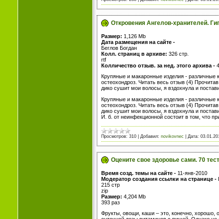
Откровения Ангелов-хранителей. Гип
Размер:
1,126 Mb
Дата размещения на сайте -
Беглов Богдан
Колл. страниц в архиве:
326 стр.
rtf
Колличество отзыв. за нед. этого архива -
Крупяные и макаронные изделия - различные
остеохондроз. Читать весь отзыв (4) Прочита
дико сушит мои волосы, я вздохнула и постави
Крупяные и макаронные изделия - различные
остеохондроз. Читать весь отзыв (4) Прочита
дико сушит мои волосы, я вздохнула и постав
И. б. от неинфекционной состоит в том, что п
Просмотров:
310
|
Добавил:
novikovnec
|
Дата:
03.01.20
Оцените свое здоровье сами. 70 тест
Время созд. темы на сайте -
11-янв-2010
Модератор создания ссылки на странице -
215 стр
zip
Размер:
4,204 Mb
393 раз
Фрукты, овощи, каши – это, конечно, хорошо, 