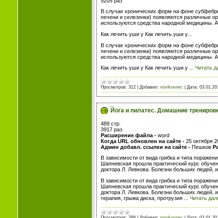
5205 раз
В случае хронических форм на фоне субфебри
печени и селезенки) появляются различные ор
используются средства народной медицины. А
Как лечить уши у Как лечить уши у...
В случае хронических форм на фоне субфебри
печени и селезенки) появляются различные ор
используются средства народной медицины. А
Как лечить уши у Как лечить уши у
...
Читать д
Просмотров:
312
|
Добавил:
novikovnec
|
Дата:
03.01.20
Йога и пилатес. Домашние трениров
489 стр.
3917 раз
Расширение файла -
word
Когда URL обновлен на сайте -
25 октября 20
Админ добавл. ссылки на сайте -
Пешков
Р
В зависимости от вида грибка и типа поражен
Шапневская прошла практический курс обучения
доктора Л. Левкова. Болезни больших людей, ил
В зависимости от вида грибка и типа поражен
Шапневская прошла практический курс обучения
доктора Л. Левкова. Болезни больших людей, 
терапия, грыжа диска, протрузия
...
Читать дал
Просмотров:
288
|
Добавил:
novikovnec
|
Дата:
03.01.20