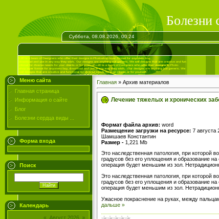
Болезни 
Суббота, 08.08.2026, 00:24
Меню сайта
Главная
»
Архив материалов
Главная страница
Лечение тяжелых и хронических забо
Информация о сайте
Блог
Болезни сердца виды ...
Формат файла архив:
word
Размещение загрузки на ресурсе:
7 августа 
Шамшаев Константин
Форма входа
Размер -
1,221 Mb
Это наследственная патология, при которой 
градусов без его уплощения и образование на 
операция будет меньшим из зол. Нетрадиционн
Поиск
Это наследственная патология, при которой 
градусов без его уплощения и образование на 
операция будет меньшим из зол. Нетрадиционн
Ужасное покраснение на руках, между пальцам
дальше »
Календарь
«
Август 2026
»