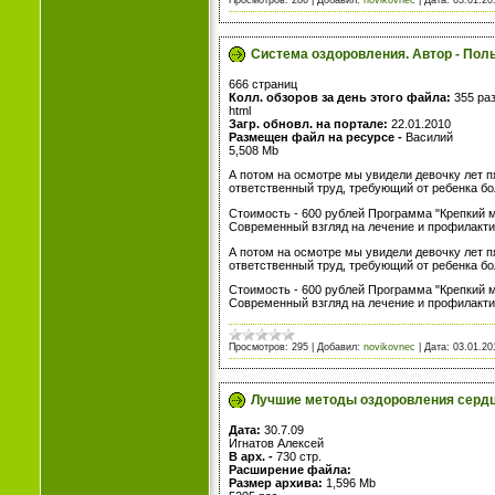
Просмотров:
286
|
Добавил:
novikovnec
|
Дата:
03.01.20
Система оздоровления. Автор - Поль
666 страниц
Колл. обзоров за день этого файла:
355 ра
html
Загр. обновл. на портале:
22.01.2010
Размещен файл на ресурсе -
Василий
5,508 Mb
А потом на осмотре мы увидели девочку лет п
ответственный труд, требующий от ребенка б
Стоимость - 600 рублей Программа "Крепкий м
Современный взгляд на лечение и профилактику.
А потом на осмотре мы увидели девочку лет п
ответственный труд, требующий от ребенка б
Стоимость - 600 рублей Программа "Крепкий м
Современный взгляд на лечение и профилакти
Просмотров:
295
|
Добавил:
novikovnec
|
Дата:
03.01.20
Лучшие методы оздоровления сердца
Дата:
30.7.09
Игнатов Алексей
В арх. -
730 стр.
Расширение файла:
Размер архива:
1,596 Mb