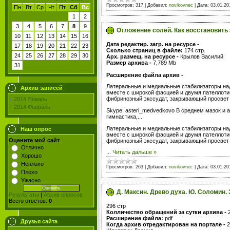
Просмотров:
317
|
Добавил:
novikovnec
|
Дата:
03.01.20
Пн
Вт
Ср
Чт
Пт
Сб
Вс
1
2
3
4
5
6
7
8
9
Отложение солей. Как восстановить
10
11
12
13
14
15
16
Дата редактир. загр. на ресурсе -
17
18
19
20
21
22
23
Сколько страниц в файле:
174 стр.
24
25
26
27
28
29
30
Арх. размещ. на ресурсе -
Крылов Василий
Размер архива -
7,789 Mb
31
Расширение файла архив -
Латеральные и медиальные стабилизаторы над
Архив записей
вместе с широкой фасцией и двумя пателлоти
фибринозный экссудат, закрывающий просвет 
2014 Январь
2014 Февраль
Skype: asteri_medvedkovo В среднем мазок и 
гимнастика,...
Латеральные и медиальные стабилизаторы над
Наш опрос
вместе с широкой фасцией и двумя пателлоти
Оцените мой сайт
фибринозный экссудат, закрывающий просвет 
Отлично
...
Читать дальше »
Хорошо
Неплохо
Просмотров:
263
|
Добавил:
novikovnec
|
Дата:
03.01.20
Плохо
Ужасно
Д. Максин. Древо духа. Ю. Соломин. 
Результаты
|
Архив опросов
Всего ответов:
0
296 стр
Колличество обращений за сутки архива -
Расширение файла:
pdf
Друзья сайта
Когда архив отредактирован на портале -
2